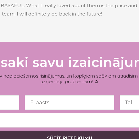
om BASAFUL. What I really loved about them is the price an
ir team. I will definitely be back in the future!
saki savu izaicināj
ev nepieciešamos risinājumus, un kopīgiem spēkiem atradīsim
uzņēmēju problēmām! ☺
Email
Tel.
SŪTĪT PIETEIKUMU