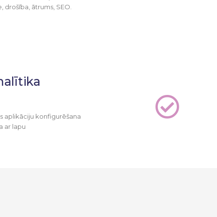
e, drošība, ātrums, SEO.
alītika
s aplikāciju konfigurēšana
a ar lapu