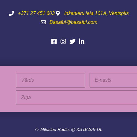
+371 27 451 603
Inženieru iela 101A, Ventspils
Basaful@basaful.com
Vārds
E-
pasts
Ziņa
Ar Mīlesību Radīts @ KS BASAFUL