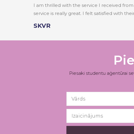
I am thrilled with the service I received fr
service is really great. I felt satisfied with the
SKVR
Pie
Piesaki studentu aģentūrai s
First
Name
Izaicinājums