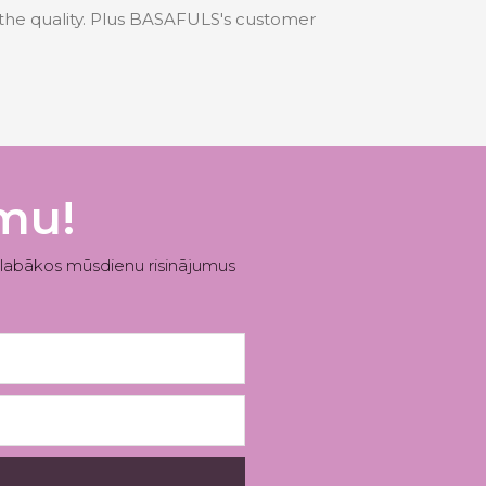
d the quality. Plus BASAFULS's customer
umu!
 labākos mūsdienu risinājumus