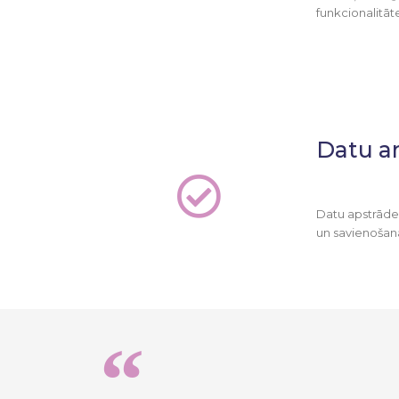
funkcionalitāt
Datu an
Datu apstrāde
un savienošan