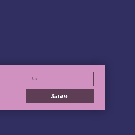
Tel.
Sūtīt