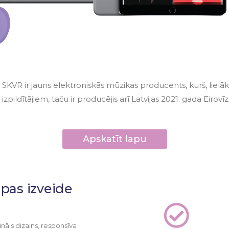
SKVR ir jauns elektroniskās mūzikas producents, kurš, lielāk
izpildītājiem, taču ir producējis arī Latvijas 2021. gada Eirov
Apskatīt lapu
pas izveide
ināls dizains, responsīva