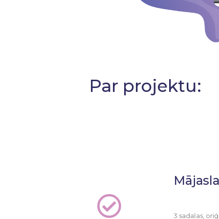
Par projektu:
Mājasla
3 sadaļas, oriģ