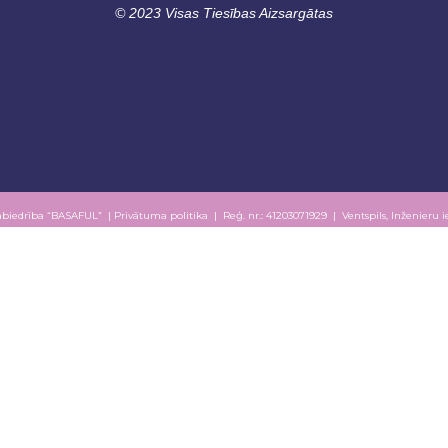
© 2023 Visas Tiesības Aizsargātas
abiedrība “BASAFUL” |
Privātuma politika
| Reģ. nr.: 41203071929 | Ventspils, Inženieru ie