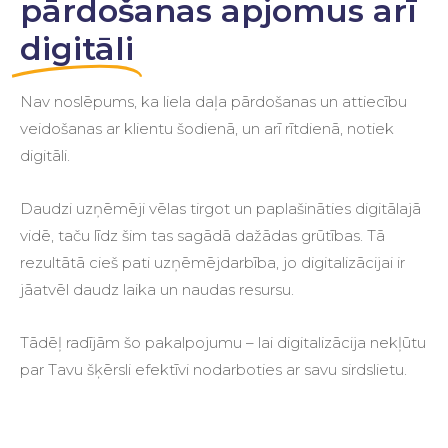
pārdošanas apjomus arī
digitāli
Nav noslēpums, ka liela daļa pārdošanas un attiecību
veidošanas ar klientu šodienā, un arī rītdienā, notiek
digitāli.
Daudzi uzņēmēji vēlas tirgot un paplašināties digitālajā
vidē, taču līdz šim tas sagādā dažādas grūtības. Tā
rezultātā cieš pati uzņēmējdarbība, jo digitalizācijai ir
jāatvēl daudz laika un naudas resursu.
Tādēļ radījām šo pakalpojumu – lai digitalizācija nekļūtu
par Tavu šķērsli efektīvi nodarboties ar savu sirdslietu.