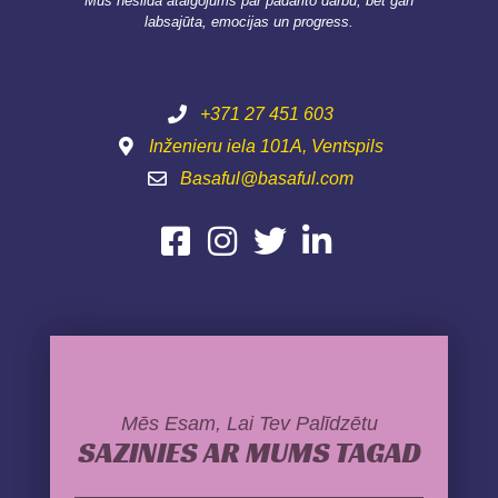
Mūs nesilda atalgojums par padarīto darbu, bet gan
labsajūta, emocijas un progress.
+371 27 451 603
Inženieru iela 101A, Ventspils
Basaful@basaful.com
Mēs Esam, Lai Tev Palīdzētu
SAZINIES AR MUMS TAGAD