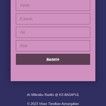
Vārds
E-
pasts
Tel.
Ziņa
Sūtīt
Ar Mīlesību Radīts @ KS BASAFUL
© 2023 Visas Tiesības Aizsargātas