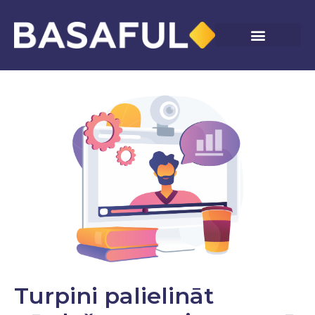
Skip
to
content
Turpini palielināt