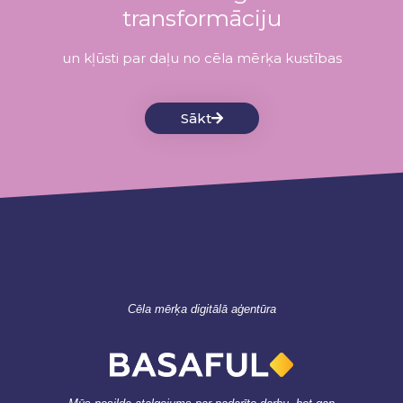
transformāciju
un kļūsti par daļu no cēla mērķa kustības
Sākt
Cēla mērķa digitālā aģentūra