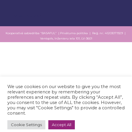
Mūsu partneri
Kooperatīvā sabiedrība “BASAFUL” |
Privātuma politika
| Reģ. nr.: 41203071929 |
Ventspils, Inženieru iela 101, LV-3601
We use cookies on our website to give you the most
relevant experience by remembering your
preferences and repeat visits. By clicking “Accept All”,
you consent to the use of ALL the cookies. However,
you may visit "Cookie Settings" to provide a controlled
consent.
Cookie Settings
Accept All