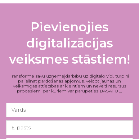
Pievienojies
digitalizācijas
veiksmes stāstiem!
Transformē savu uzņēmējdarbību uz digitālo vidi, turpini
palielināt pārdošanas apjomus, veidot jaunas un
veiksmīgas attiecības ar kleintiem un nevelti resursus
procesiem, par kuriem var parūpēties BASAFUL.
First
Name
Email